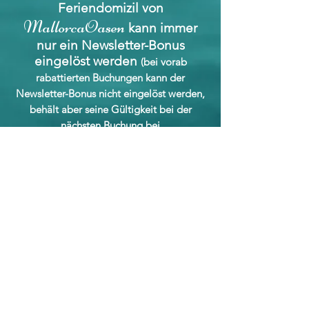
Feriendomizil von
MallorcaOasen
kann immer
nur ein Newsletter-Bonus
eingelöst werden
(bei vorab
rabattierten Buchungen kann der
Newsletter-Bonus nicht eingelöst werden,
behält aber seine Gültigkeit bei der
nächsten Buchung bei
.
)
MallorcaOasen
Mit unserer
Buchungsbestätigung erhalten
Sie automatisch per Email Ihren
codierten und personalisierten
Newsletter-Bonus als Gutschein,
den Sie am Tag Ihrer Anreise bei
uns einlösen können und den
entsprechenden Betrag vor Ort
in bar von uns erhalten.