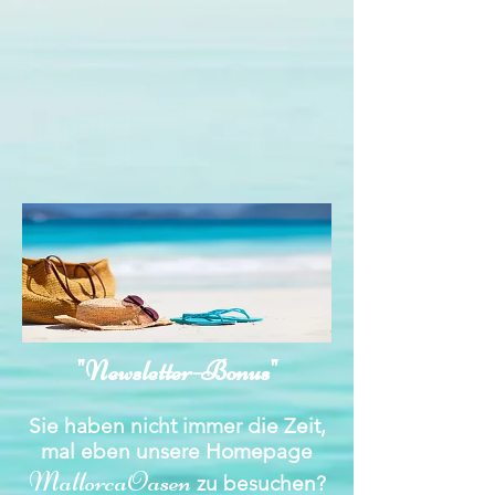
"Newsletter-Bonus"
Sie haben nicht immer die Zeit,
mal eben unsere Homepage
MallorcaOasen
zu besuchen?