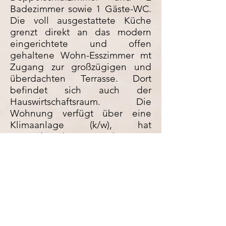
Badezimmer sowie 1 Gäste-WC.
Die voll ausgestattete Küche
grenzt direkt an das modern
eingerichtete und offen
gehaltene Wohn-Esszimmer mt
Zugang zur großzügigen und
überdachten Terrasse. Dort
befindet sich auch der
Hauswirtschaftsraum. Die
Wohnung verfügt über eine
Klimaanlage (k/w), hat
Doppelverglasung und SAT-TV
mit allen deutschen
Programmen. Internet ist bereits
vorhanden. Die Wohnung ist
komplett möbliert. Restaurants,
Bars, Einkaufsmöglichkeiten,
Banken, Apotheken und Ärzte
sowie der Hafen und weitere