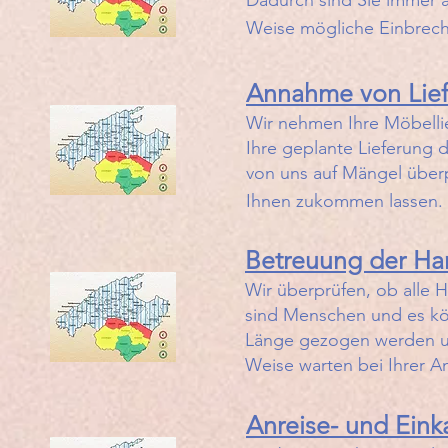
Dadurch sind Sie immer au
Weise mögliche Einbreche
Annahme von Lief
​Wir nehmen Ihre Möbelli
Ihre geplante Lieferung d
von uns auf Mängel überp
Ihnen zukommen lassen.
Betreuung der Ha
​Wir überprüfen, ob alle
sind Menschen und es kön
Länge gezogen werden un
Weise warten bei Ihrer A
Anreise- und Einka