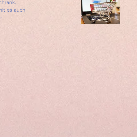
chrank.
mit es auch
r