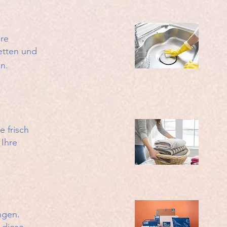
ere
etten und
en.
e frisch
 Ihre
ngen.