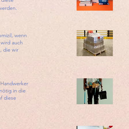
 diese
 werden.
omizil, wenn
 wird auch
 die wir
h Handwerker
ötig in die
f diese