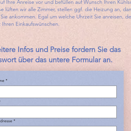
 auf Ihre Anreise vor und befüllen auf Wunsch Ihren Kühls
se lüften wir alle Zimmer, stellen ggf. die Heizung an, da
 Sie ankommen. Egal um welche Uhrzeit Sie anreisen, de
it Ihren Einkaufswünschen.
itere Infos und Preise fordern Sie das
swort über das untere Formular an.
me
*
e
Adresse
*