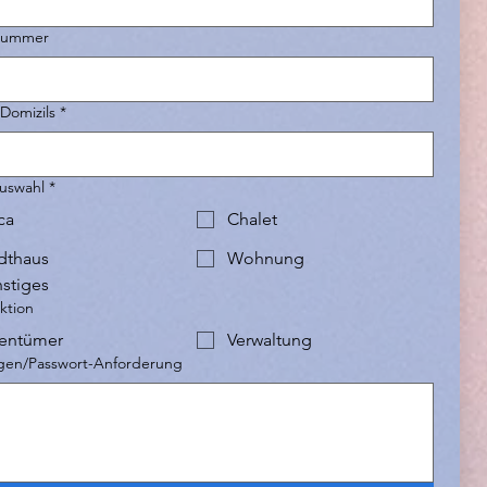
nummer
Domizils
*
auswahl
*
ca
Chalet
dthaus
Wohnung
stiges
ktion
entümer
Verwaltung
agen/Passwort-Anforderung