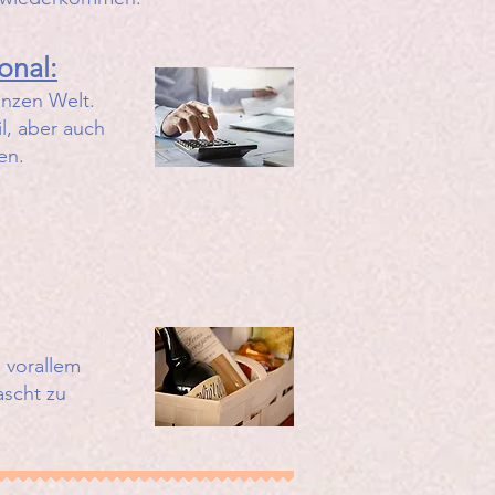
onal:
anzen Welt.
l, aber auch
en.
 vorallem
ascht zu