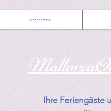
Feriendomizile
MallorcaO
Ihre Feriengäste 