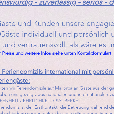
nswürdig - zuverlässig - seriös - d
Gäste und Kunden unsere engagier
 Gäste individuell und persönlich 
 und vertrauensvoll, als wäre es u
r Preise und weitere Infos siehe unten Kontaktformular)
Feriendomizils international mit persönl
eriengäste:
rkten wir Feriendomizile auf Mallorca an Gäste aus der 
aben uns gezeigt, was nationalen und internationalen Gä
FENHEIT / EHRLICHKEIT / SAUBERKEIT -
eriendomizils, der Erstkontakt, die Betreuung während d
erabschiedung sorgen dafür, dass die Gäste gerne imme