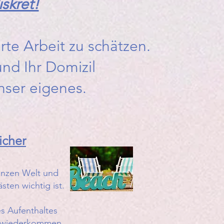
iskret!
te Arbeit zu schätzen.
und Ihr Domizil
nser eigenes.
icher
ganzen Welt und
sten wichtig ist.
es Aufenthaltes
r wiederkommen.