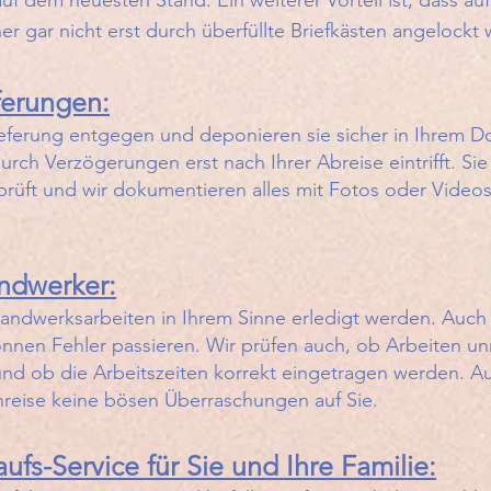
f dem neuesten Stand. Ein weiterer Vorteil ist, dass auf
r gar nicht erst durch überfüllte Briefkästen angelockt
erungen:
eferung entgegen und deponieren sie sicher in Ihrem D
urch Verzögerungen erst nach Ihrer Abreise eintrifft. Sie
rüft und wir dokumentieren alles mit Fotos oder Videos,
ndwerker:
 Handwerksarbeiten in Ihrem Sinne erledigt werden. Auc
nen Fehler passieren. Wir prüfen auch, ob Arbeiten unn
d ob die Arbeitszeiten korrekt eingetragen werden. Au
nreise keine bösen Überraschungen auf Sie.
ufs-Service für Sie und Ihre Familie: