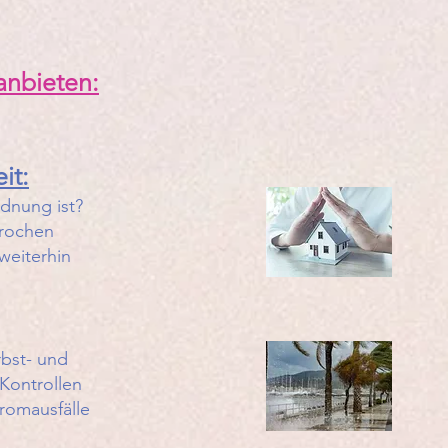
anbieten:
it:
dnung ist?​
brochen
weiterhin
rbst- und
Kontrollen
romausfälle