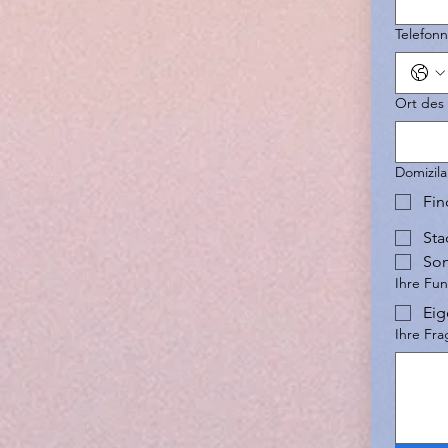
Telefon
Ort des 
Domizil
Fin
Sta
Son
Ihre Fun
Eig
Ihre Fr