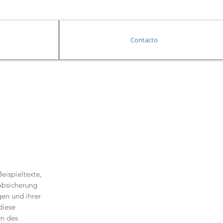
Contacto
eispieltexte,
 Absicherung
en und ihrer
diese
en des