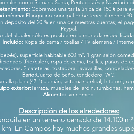
acionales como Semana Santa, Pentecostés y Navidad co
retenimiento:
Cobramos una tarifa única de 150 € para eve
d mínima:
El inquilino principal debe tener al menos 30
epósito del 20 % en una de nuestras cuentas; el pago res
Paypal.
o del alquiler sólo es posible en la moneda especificada 
Incluido:
Ropa de cama / toallas / TV alemana / Interne
bés), superficie habitable 600 m², 1 gran salón comedor
cionado (frío/calor), ropa de cama, toallas, paños de c
cadoras, 2 cafeteras, tostadora, lavavajillas, congelador
Baño:
Cuarto de baño, tendedero, WC.
ntalla plana (47 ") alemán, sistema satelital, Internet,
ipo exterior:
Terraza, muebles de jardín, tumbonas, ham
Alimento:
sin comida.
Descripción de los alrededores:
anquila en un terreno cerrado de 14.100 m²
lo 4 km. En Campos hay muchos grandes sup