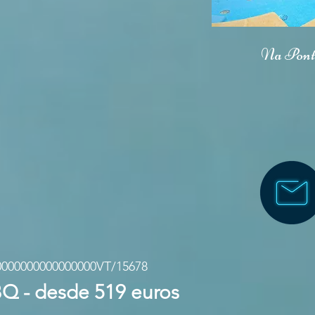
Na Pont
0000000000000000VT/15678
BBQ - desde 519 euros