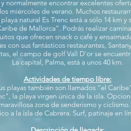
 normalmente encontrar excelentes ofertas
s miércoles de verano. Muchos restaurant
playa natural Es Trenc está a sólo 14 km y
Caribe de Mallorca”. Podrás realizar camina
guitos que ofrecen snack o café y ensaimad
nes con sus fantásticos restaurantes, Santa
stas, el campo de golf Vall D'or se encuent
La capital, Palma, está a unos 40 km.
Actividades de tiempo libre:
us playas también son llamados “el Caribe”
enc", la playa virgen única de la isla. Opcio
 maravillosa zona de senderismo y ciclismo. 
ico a la isla de Cabrera. Surf, patinaje en lín
Descripción de llegada: