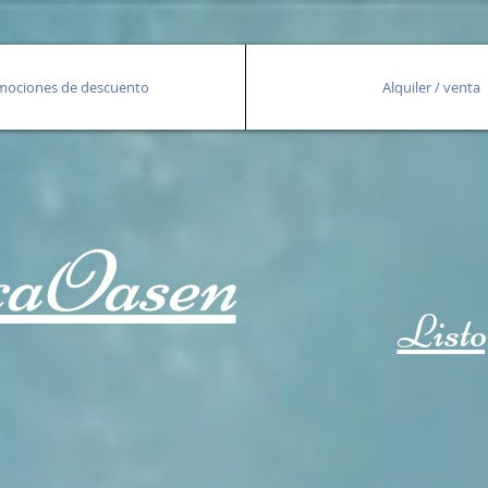
mociones de descuento
Alquiler / venta
caOasen
Listo 