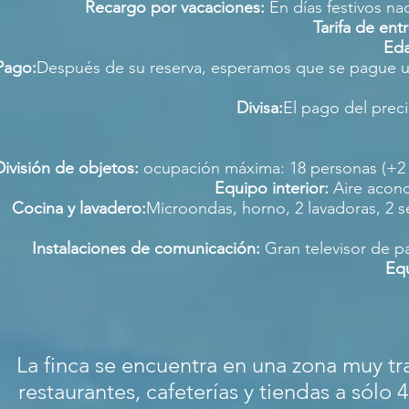
Recargo por vacaciones:
En días festivos n
Tarifa de ent
Eda
Pago:
Después de su reserva, esperamos que se pague un d
Divisa:
El pago del preci
División de objetos:
ocupación máxima: 18 personas (+2 be
Equipo interior:
Aire acondi
Cocina y lavadero:
Microondas, horno, 2 lavadoras, 2 se
Instalaciones de comunicación:
Gran televisor de pa
Equ
La finca se encuentra en una zona muy tr
restaurantes, cafeterías y tiendas a só