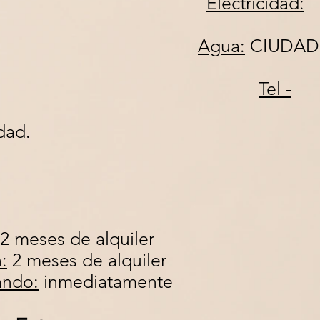
+ 1
Electricidad:
Si
Agua:
CIUDAD
Si
Tel -
e en la propiedad
i 2
2 meses de alquiler
:
2 meses de alquiler
ando:
inmediatamente