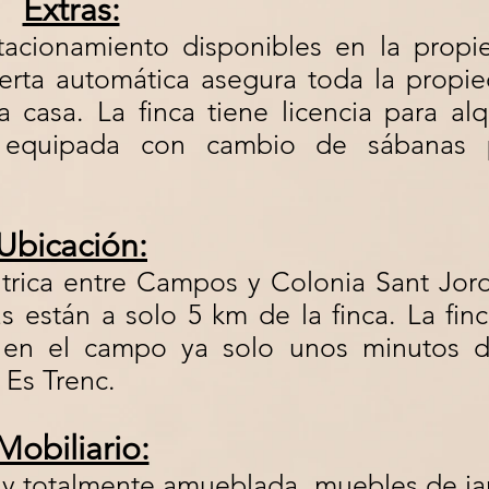
Extras:
tacionamiento disponibles en la propi
rta automática asegura toda la propie
casa. La finca tiene licencia para alq
e equipada con cambio de sábanas 
Ubicación:
ntrica entre Campos y Colonia Sant Jord
as están a solo 5 km de la finca. La fin
o en el campo ya solo unos minutos d
 Es Trenc.
Mobiliario:
y totalmente amueblada, muebles de jar