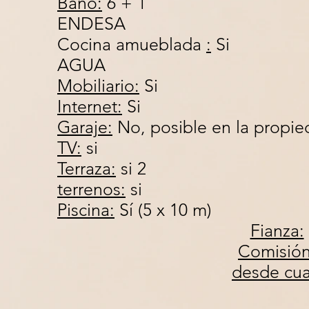
Baño:
6 
ENDESA
Cocina amueblada
:
AGUA
Mobiliario:
Internet:
Si
Garaje:
No, posibl
TV:
si
Terraza:
s
terrenos:
si
Piscina:
Sí (5 x 10 m)
Fianza:
Comisión
desde cu