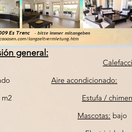
sión general:
moderna
Calefacc
amueblado
Aire acondicionado:
300 m2
Estufa / chime
6
Mascotas:
bajo