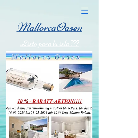
MallorcaOasen
Listo para la isla ???