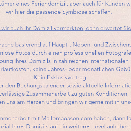
ntümer eines Feriendomizil, aber auch für Kunden wi
wir hier die passende Symbiose schaffen.
wir auch Ihr Domizil vermarkten, dann erwartet Sie
prache basierend auf Haupt-, Neben- und Zwischens
enlose Fotos durch einen professionellen Fotografe
bung Ihres Domizils in zahlreichen internationalen
orlaufkosten, keine Jahres- oder monatlichen Gebü
- Kein Exklusivvertrag.
ber den Buchungskalender sowie aktuelle Informat
verlässige Zusammenarbeit zu guten Konditionen.
en uns am Herzen und bringen wir gerne mit in uns
ammenarbeit mit Mallorcaoasen.com haben, dann l
zial Ihres Domizils auf ein weiteres Level anheben.