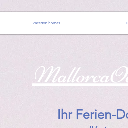
Vacation homes
D
MallorcaO
Ihr Ferien-D